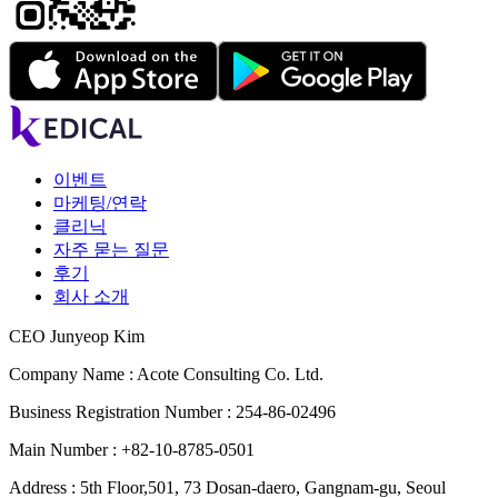
이벤트
마케팅/연락
클리닉
자주 묻는 질문
후기
회사 소개
CEO Junyeop Kim
Company Name : Acote Consulting Co. Ltd.
Business Registration Number : 254-86-02496
Main Number : +82-10-8785-0501
Address : 5th Floor,501, 73 Dosan-daero, Gangnam-gu, Seoul