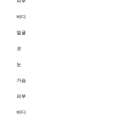
피부
바디
얼굴
코
눈
가슴
피부
바디