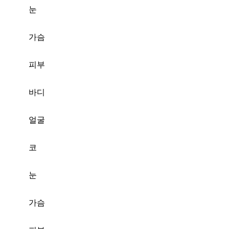
눈
가슴
피부
바디
얼굴
코
눈
가슴