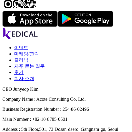
이벤트
마케팅/연락
클리닉
자주 묻는 질문
후기
회사 소개
CEO Junyeop Kim
Company Name : Acote Consulting Co. Ltd.
Business Registration Number : 254-86-02496
Main Number : +82-10-8785-0501
Address : 5th Floor,501, 73 Dosan-daero, Gangnam-gu, Seoul